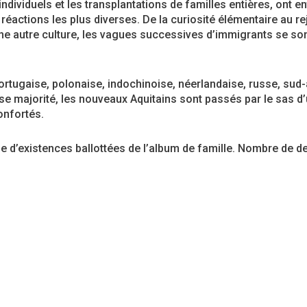
 individuels et les transplantations de familles entières, ont
éactions les plus diverses. De la curiosité élémentaire au re
une autre culture, les vagues successives d’immigrants se so
 portugaise, polonaise, indochinoise, néerlandaise, russe, sud
majorité, les nouveaux Aquitains sont passés par le sas d’un
onfortés.
ile d’existences ballottées de l’album de famille. Nombre de 
res migrations, en espérant que leurs héritiers la prendront à
le d’expériences individuelles et collectives qui portent et