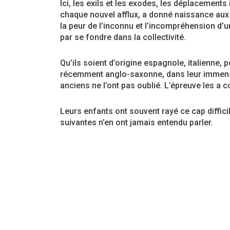
Ici, les exils et les exodes, les déplacements
chaque nouvel afflux, a donné naissance aux r
la peur de l’inconnu et l’incompréhension d’
par se fondre dans la collectivité.
Qu’ils soient d’origine espagnole, italienne,
récemment anglo-saxonne, dans leur immense 
anciens ne l’ont pas oublié. L’épreuve les a c
Leurs enfants ont souvent rayé ce cap diffic
suivantes n’en ont jamais entendu parler.
En donnant la parole aux survivants des premiè
revue ANCRAGE se veut simplement l’écho fidè