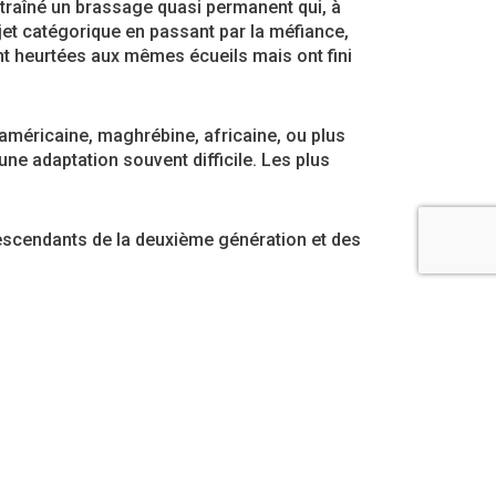
 entraîné un brassage quasi permanent qui, à
jet catégorique en passant par la méfiance,
nt heurtées aux mêmes écueils mais ont fini
-américaine, maghrébine, africaine, ou plus
e adaptation souvent difficile. Les plus
descendants de la deuxième génération et des
 leur tour pour entretenir le dialogue, la
 mûrissent les germes d’un avenir commun.