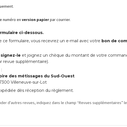
quement.
ce numéro en
version papier
par courrier.
rmulaire ci-dessous.
de ce formulaire, vous recevrez un e-mail avec votre
bon de com
,
signez-le
et joignez un chèque du montant de votre comman
r revue supplémentaire).
 :
oire des métissages du Sud-Ouest
47300 Villeneuve-sur-Lot
expédiée dès réception du règlement.
der d'autres revues, indiquez dans le champ “Revues supplémentaires” l