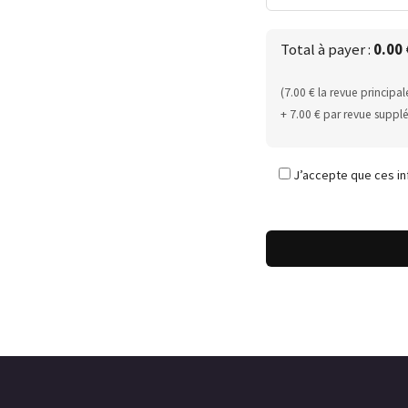
Total à payer :
0.00
(
7.00
€ la revue principal
+
7.00
€ par revue suppl
J’accepte que ces in