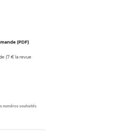
mande (PDF)
de (
7
€ la revue
es numéros souhaités