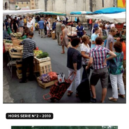
HORS SERIE N°2 – 2010