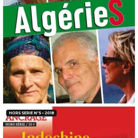
HORS SERIE N°5 – 2018