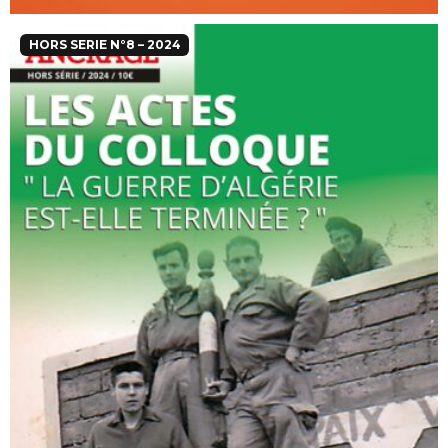
HORS SERIE N°8 – 2024