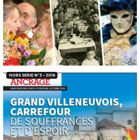
HORS SERIE N°3 – 2016