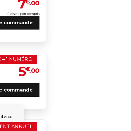
7
€
.00
Frais de port compris
e commande
 – 1 NUMÉRO
5
€
.00
e commande
ntenu.
ENT ANNUEL