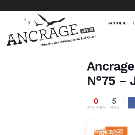
ACCUEIL
Ancrage 
N°75 – 
0
5
PARTAGES
VUES