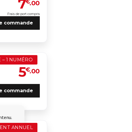
7
€
.00
Frais de port compris
e commande
 – 1 NUMÉRO
5
€
.00
e commande
ntenu.
ENT ANNUEL