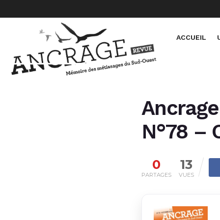
ACCUEIL
Ancrage 
N°78 – 
0
13
PARTAGES
VUES