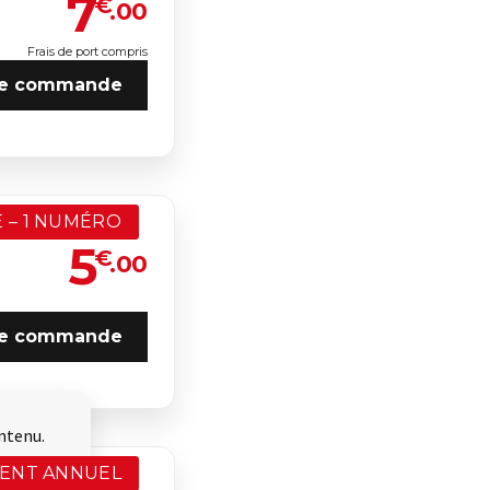
7
€
.00
Frais de port compris
e commande
 – 1 NUMÉRO
5
€
.00
e commande
ntenu.
ENT ANNUEL