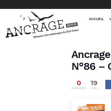
ACCUEIL
Ancrage 
N°86 –
0
19
PARTAGES
VUES