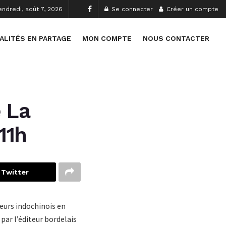
endredi, août 7, 2026
Se connecter
Créer un compte
ALITÉS EN PARTAGE
MON COMPTE
NOUS CONTACTER
e La
11h
 Twitter
lleurs indochinois en
par l’éditeur bordelais