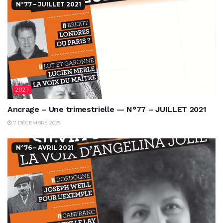
N°77 – JUILLET 2021
2021
Ancrage – Une trimestrielle — N°77 – JUILLET 2021
7 DÉCEMBRE 2025
N°76 – AVRIL 2021