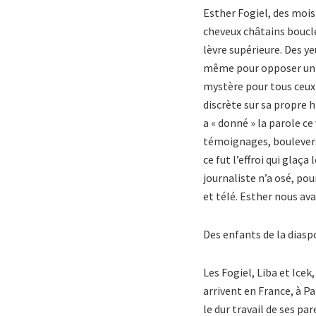
Esther Fogiel, des mois 
cheveux châtains bouclé
lèvre supérieure. Des ye
même pour opposer un r
mystère pour tous ceux q
discrète sur sa propre h
a « donné » la parole c
témoignages, bouleversa
ce fut l’effroi qui glaç
journaliste n’a osé, pou
et télé. Esther nous av
Des enfants de la dias
Les Fogiel, Liba et Icek
arrivent en France, à Pa
le dur travail de ses p