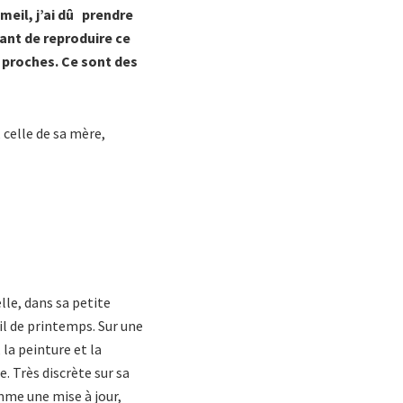
mmeil, j’ai dû prendre
tant de reproduire ce
s proches. Ce sont des
 celle de sa mère,
lle, dans sa petite
il de printemps. Sur une
 la peinture et la
e. Très discrète sur sa
mme une mise à jour,