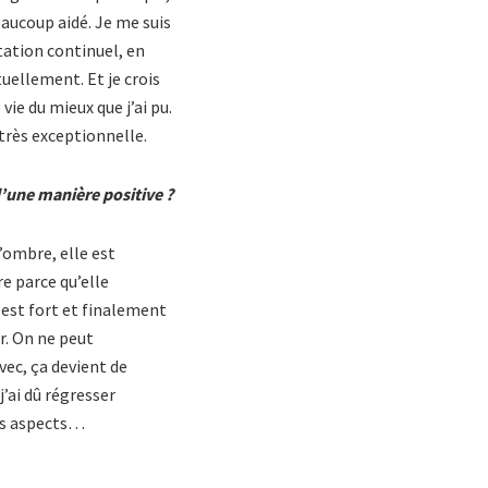
beaucoup aidé. Je me suis
station continuel, en
tuellement. Et je crois
vie du mieux que j’ai pu.
 très exceptionnelle.
 d’une manière positive ?
l’ombre, elle est
re parce qu’elle
 est fort et finalement
r. On ne peut
vec, ça devient de
’ai dû régresser
res aspects…