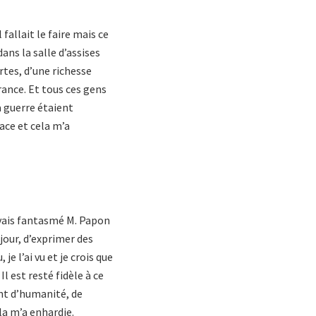
fallait le faire mais ce
ans la salle d’assises
rtes, d’une richesse
rance. Et tous ces gens
a guerre étaient
ace et cela m’a
avais fantasmé M. Papon
 jour, d’exprimer des
je l’ai vu et je crois que
l est resté fidèle à ce
nt d’humanité, de
la m’a enhardie.