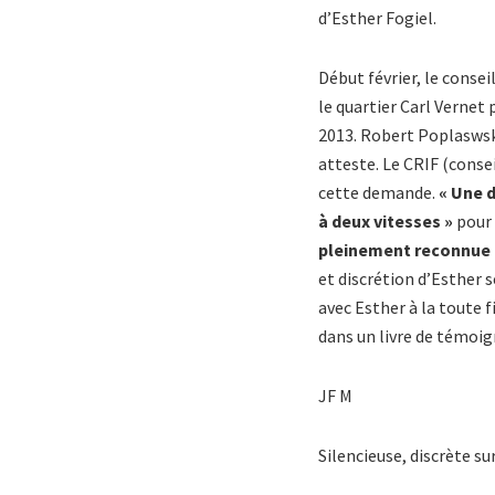
d’Esther Fogiel.
Début février, le conse
le quartier Carl Vernet
2013. Robert Poplaswski
atteste. Le CRIF (consei
cette demande.
« Une d
à deux vitesses »
pour
pleinement reconnue 
et discrétion d’Esther s
avec Esther à la toute f
dans un livre de témoig
JF M
Silencieuse, discrète su