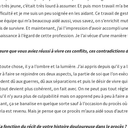
cu très jeune, c’était très lourd à assumer. Et puis mon travail m’a 
ficulté et je me suis un peu soignée en les aidant. Ce travail de ge
ne équipe qui m’a beaucoup aidé aussi, vous savez, on s’enrichit mu
s de survivre. Et maintenant, j’ai l’impression d’avoir accompli une 
aissance à l’égard de cette profession. Je l’ai vécue d’une manière
heure que vous aviez réussi à vivre ces conflits, ces contradictions
te chose, il y a l’ombre et la lumière. J’ai appris depuis qu’il y a 
er à faire se rejoindre ces deux aspects, la partie de soi que l’on exèc
ent dû aux guerres, dû aux séparations et puis le désir de vivre qui
tout devient plus cohérent, on fait avec. On ne peut pas tout régle
u’il n’y aura plus de culpabilité mais on apprend peu à peu à faire a
t, ça se banalise en quelque sorte sauf à l’occasion du procès où j
la est revenu. Mais je pense que ce procès m’aura aidé sous d’aut
a fonction du récit de votre histoire douloureuse dans le procès ?