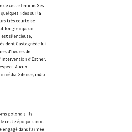
age de cette femme. Ses
quelques rides sur la
ours très courtoise
 fut longtemps un
 est silencieuse,
président Castagnède lui
ines d’heures de
’intervention d’Esther,
 respect. Aucun
on média. Silence, radio
roms polonais. Ils
r de cette époque sinon
ère engagé dans l’armée