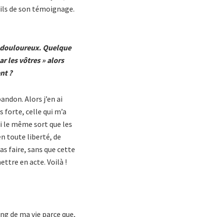
tails de son témoignage.
it douloureux. Quelque
 les vôtres » alors
nt ?
andon. Alors j’en ai
 forte, celle qui m’a
bi le même sort que les
en toute liberté, de
as faire, sans que cette
ttre en acte. Voilà !
ong de ma vie parce que,