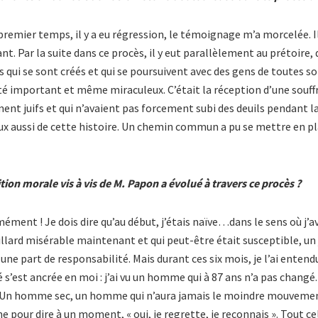
premier temps, il y a eu régression, le témoignage m’a morcelée. Il 
 Par la suite dans ce procès, il y eut parallèlement au prétoire, d
s qui se sont créés et qui se poursuivent avec des gens de toutes so
été important et même miraculeux. C’était la réception d’une souff
ment juifs et qui n’avaient pas forcement subi des deuils pendant l
ux aussi de cette histoire. Un chemin commun a pu se mettre en pl
ition morale vis à vis de M. Papon a évolué à travers ce procès ?
ment ! Je dois dire qu’au début, j’étais naïve…dans le sens où j’
ieillard misérable maintenant et qui peut-être était susceptible, un
ne part de responsabilité. Mais durant ces six mois, je l’ai entendu, 
s’est ancrée en moi : j’ai vu un homme qui à 87 ans n’a pas changé. I
ns. Un homme sec, un homme qui n’aura jamais le moindre mouveme
 pour dire à un moment, « oui, je regrette, je reconnais ». Tout ce