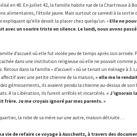
isé en 40. En juillet 42, la famille habite rue de la Chartreuse à B
ns alimentaires, l’étoile jaune. Mais surtout ce samedi à la sortie 
ui expliquant qu’elle devait la placer chez quelqu’un. «
Elle ne pouv
it avec un sourire triste en silence. Le lundi, nous avons passé
mille d’accueil où elle fut violée peu de temps après son arrivé
cachée dans une institution religieuse où elle ne pouvait comme ju
. Retour dans la famille « d’accueil » où se tenait un ménage à 3. L
 affectif avec une petite chienne de la maison,
« elle me le rendai
 des gémissements, ils avaient pendu la chienne au-dessus de son lit.
ats. A la Libération, ils furent arrêtés et incarcérés.
« J’ignorais 
t frère. Je me croyais ignoré par mes parents. »
quartier, la robe de sa mère sur une autre, maison détruite…
ma vie de refaire ce voyage à Auschwitz, à travers des documen