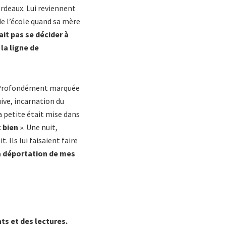
ordeaux. Lui reviennent
de l’école quand sa mère
ait pas se décider à
 la ligne de
e. Profondément marquée
ive, incarnation du
a petite était mise dans
t bien
». Une nuit,
 Ils lui faisaient faire
la déportation de mes
ts et des lectures.