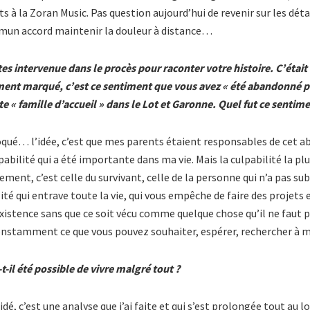
ts à la Zoran Music. Pas question aujourd’hui de revenir sur les dé
mun accord maintenir la douleur à distance…
tes intervenue dans le procès pour raconter votre histoire. C’éta
ment marqué, c’est ce sentiment que vous avez « été abandonné par
e « famille d’accueil » dans le Lot et Garonne. Quel fut ce sentime
oqué… l’idée, c’est que mes parents étaient responsables de cet ab
bilité qui a été importante dans ma vie. Mais la culpabilité la plus
ment, c’est celle du survivant, celle de la personne qui n’a pas su
lité qui entrave toute la vie, qui vous empêche de faire des projets 
existence sans que ce soit vécu comme quelque chose qu’il ne faut p
onstamment ce que vous pouvez souhaiter, espérer, rechercher à me
-il été possible de vivre malgré tout ?
, c’est une analyse que j’ai faite et qui s’est prolongée tout au l