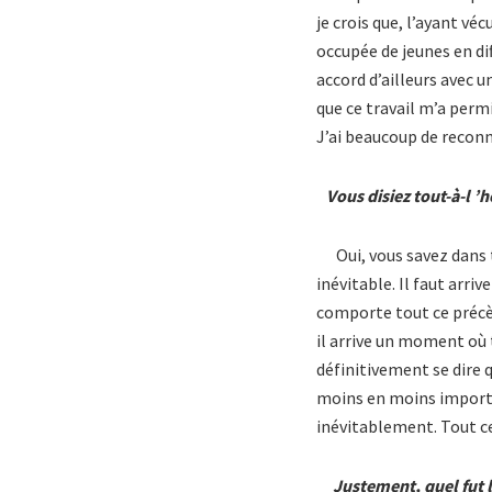
je crois que, l’ayant vé
occupée de jeunes en dif
accord d’ailleurs avec u
que ce travail m’a permi
J’ai beaucoup de reconn
Vous disiez tout-à-l ’
Oui, vous savez dans tou
inévitable. Il faut arriv
comporte tout ce précèd
il arrive un moment où 
définitivement se dire q
moins en moins importan
inévitablement. Tout ce
Justement, quel fut l