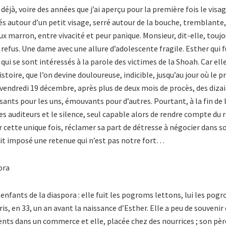
déjà, voire des années que j’ai aperçu pour la première fois le vis
s autour d’un petit visage, serré autour de la bouche, tremblante, 
ux marron, entre vivacité et peur panique. Monsieur, dit-elle, touj
efus. Une dame avec une allure d’adolescente fragile. Esther qui
ui se sont intéressés à la parole des victimes de la Shoah. Car elle
istoire, que l’on devine douloureuse, indicible, jusqu’au jour où le 
e vendredi 19 décembre, après plus de deux mois de procès, des diza
nts pour les uns, émouvants pour d’autres. Pourtant, à la fin de l
a les auditeurs et le silence, seul capable alors de rendre compte du
r cette unique fois, réclamer sa part de détresse à négocier dans s
ait imposé une retenue qui n’est pas notre fort…
pora
, enfants de la diaspora : elle fuit les pogroms lettons, lui les pog
ris, en 33, un an avant la naissance d’Esther. Elle a peu de souveni
arents dans un commerce et elle, placée chez des nourrices ; son p