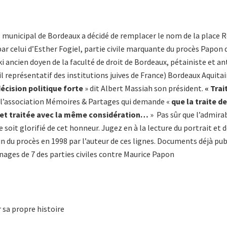
il municipal de Bordeaux a décidé de remplacer le nom de la place
 par celui d’Esther Fogiel, partie civile marquante du procès Papon
 ancien doyen de la faculté de droit de Bordeaux, pétainiste et ant
l représentatif des institutions juives de France) Bordeaux Aquitain
écision politique forte
» dit Albert Massiah son président.
« Tra
 l’association Mémoires & Partages qui demande «
que la traite de
et traitée avec la même considération…
» Pas sûr que l’admir
e soit glorifié de cet honneur. Jugez en à la lecture du portrait et d
in du procès en 1998 par l’auteur de ces lignes. Documents déjà pub
nages de 7 des parties civiles contre Maurice Papon
r sa propre histoire